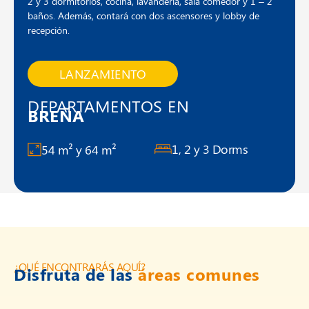
2 y 3 dormitorios, cocina, lavandería, sala comedor y 1 – 2
baños. Además, contará con dos ascensores y lobby de
recepción.
LANZAMIENTO
DEPARTAMENTOS EN
BREÑA
1, 2 y 3 Dorms
54 m² y 64 m²
¿QUÉ ENCONTRARÁS AQUÍ?
Disfruta de las
áreas comunes